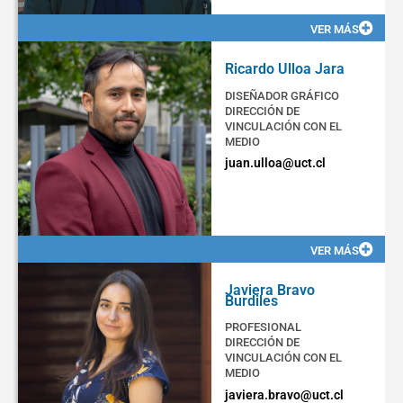
VER MÁS
Ricardo Ulloa Jara
DISEÑADOR GRÁFICO
DIRECCIÓN DE
VINCULACIÓN CON EL
MEDIO
juan.ulloa@uct.cl
VER MÁS
Javiera Bravo
Burdiles
PROFESIONAL
DIRECCIÓN DE
VINCULACIÓN CON EL
MEDIO
javiera.bravo@uct.cl