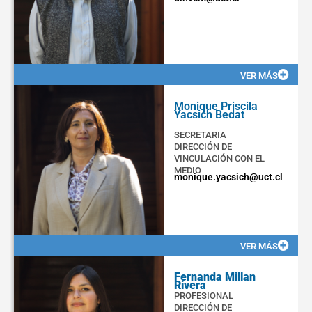
VER MÁS
Monique Priscila
Yacsich Bedat
SECRETARIA
DIRECCIÓN DE
VINCULACIÓN CON EL
MEDIO
monique.yacsich@uct.cl
VER MÁS
Fernanda Millan
Rivera
PROFESIONAL
DIRECCIÓN DE