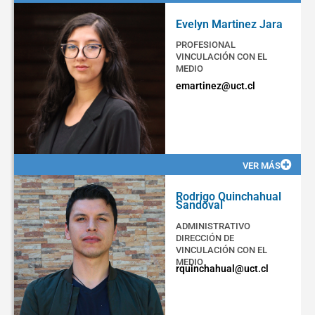
Evelyn Martinez Jara
PROFESIONAL
VINCULACIÓN CON EL
MEDIO
emartinez@uct.cl
VER MÁS
Rodrigo Quinchahual
Sandoval
ADMINISTRATIVO
DIRECCIÓN DE
VINCULACIÓN CON EL
MEDIO
rquinchahual@uct.cl