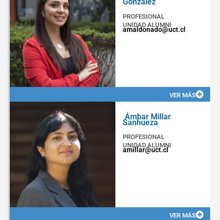
Gonzalez
PROFESIONAL
UNIDAD ALUMNI
amaldonado@uct.cl
VER MÁS
Ámbar Millar
Sanhueza
PROFESIONAL
UNIDAD ALUMNI
amillar@uct.cl
VER MÁS