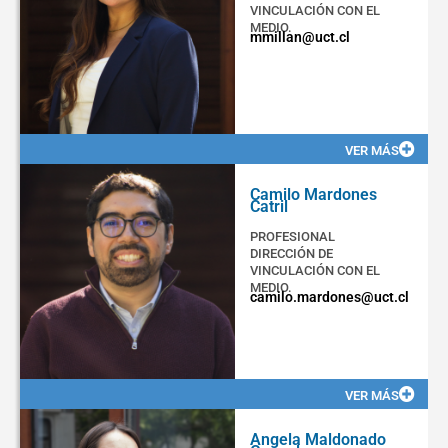
VINCULACIÓN CON EL
MEDIO.
mmillan@uct.cl
VER MÁS
Camilo Mardones
Catril
PROFESIONAL
DIRECCIÓN DE
VINCULACIÓN CON EL
MEDIO.
camilo.mardones@uct.cl
VER MÁS
Angela Maldonado